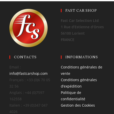
FAST CAR SHOP
Fast Car Selection Ltd
1 Rue d’Estienne d’Orves
56100 Lorient
FRANCE
CONTACTS
INFORMATIONS
Email :
Conditions générales de
info@fastcarshop.com
vente
Français : +33 (0)6 70 05
Conditions générales
32 56
d’expédition
Anglais : +44 (0)7597
Politique de
162558
confidentialité
Italien : +39 (0)347 047
Gestion des Cookies
4026