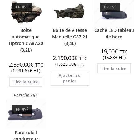
ÉPUISÉ
ÉPUISÉ
Boite
Boite de vitesse
Cache LED tableau
automatique
Manuelle G87.21
de bord
Tiptronic A87.20
(3,4L)
(3,2L)
19,00
€
TTC
2.190,00
€
(
15,83
€
HT)
TTC
2.390,00
€
(
1.825,00
€
HT)
TTC
Lire la suite
(
1.991,67
€
HT)
Ajouter au
panier
Lire la suite
Porsche 986
ÉPUISÉ
Pare soleil
conducteur