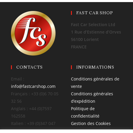
FAST CAR SHOP
Fast Car Selection Ltd
1 Rue d’Estienne d’Orves
56100 Lorient
FRANCE
CONTACTS
INFORMATIONS
Email :
Conditions générales de
info@fastcarshop.com
vente
Français : +33 (0)6 70 05
Conditions générales
32 56
d’expédition
Anglais : +44 (0)7597
Politique de
162558
confidentialité
Italien : +39 (0)347 047
Gestion des Cookies
4026