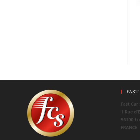
FAST
Fast Car 
1 Rue d’
56100 Lo
FRANCE