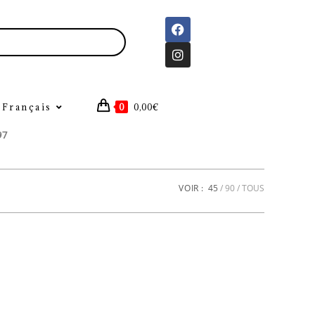
Français
0
0,00
€
97
VOIR :
45
90
TOUS