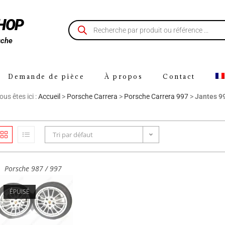
SHOP
sche
Demande de pièce
À propos
Contact
ous êtes ici :
Accueil
>
Porsche Carrera
>
Porsche Carrera 997
>
Jantes 9
Tri par défaut
Porsche 987 / 997
ÉPUISÉ