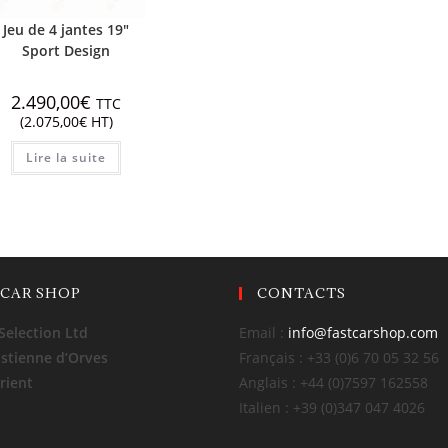
Jeu de 4 jantes 19″
Sport Design
2.490,00
€
TTC
(
2.075,00
€
HT)
Lire la suite
 CAR SHOP
CONTACTS
Selection Ltd
Email :
info@fastcarshop.com
Estienne d’Orves
Français : +33 (0)6 70 05 32 56
rient
Anglais : +44 (0)7597 162558
Italien : +39 (0)347 047 4026