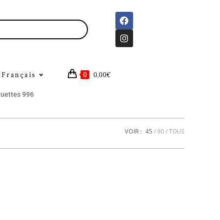
Français
0
0,00
€
uettes 996
VOIR :
45
90
TOUS