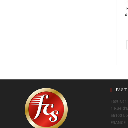
d
FAST
Fast Car 
1 Rue d’
56100 Lo
FRANCE