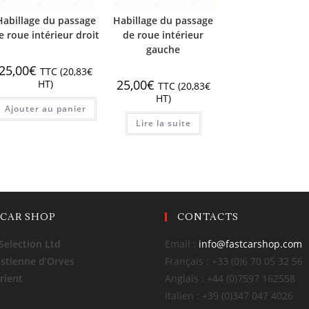
Habillage du passage
Habillage du passage
e roue intérieur droit
de roue intérieur
gauche
25,00
€
TTC (
20,83
€
25,00
€
HT)
TTC (
20,83
€
HT)
Ajouter au panier
Lire la suite
 CAR SHOP
CONTACTS
Selection Ltd
Email :
info@fastcarshop.com
Estienne d’Orves
Français : +33 (0)6 70 05 32 56
rient
Anglais : +44 (0)7597 162558
Italien : +39 (0)347 047 4026