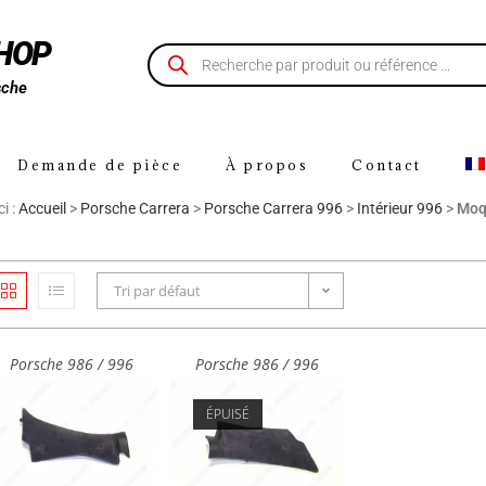
SHOP
sche
Demande de pièce
À propos
Contact
i :
Accueil
>
Porsche Carrera
>
Porsche Carrera 996
>
Intérieur 996
>
Moq
Tri par défaut
Porsche 986 / 996
Porsche 986 / 996
ÉPUISÉ