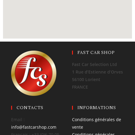
FAST CAR SHOP
Fast Car Selection Ltd
1 Rue d’Estienne d’Orves
56100 Lorient
FRANCE
CONTACTS
INFORMATIONS
Email :
Conditions générales de
info@fastcarshop.com
vente
Français : +33 (0)6 70 05
Conditions générales