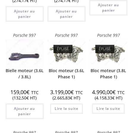
(
274,17
€
HT)
(
274,17
€
HT)
Ajouter au
panier
Ajouter au
Ajouter au
panier
panier
Porsche 997
Porsche 997
Porsche 997
ÉPUISÉ
ÉPUISÉ
Bielle moteur (3.6L
Bloc moteur (3.6L
Bloc moteur (3.8L
/ 3.8L)
Phase 1)
Phase 1)
159,00
€
3.199,00
€
4.990,00
€
TTC
TTC
TTC
(
132,50
€
HT)
(
2.665,83
€
HT)
(
4.158,33
€
HT)
Ajouter au
Lire la suite
Lire la suite
panier
Porsche 997
Porsche 997
Porsche 997