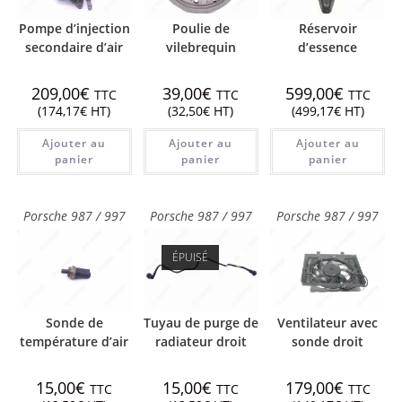
Pompe d’injection
Poulie de
Réservoir
secondaire d’air
vilebrequin
d’essence
209,00
€
39,00
€
599,00
€
TTC
TTC
TTC
(
174,17
€
HT)
(
32,50
€
HT)
(
499,17
€
HT)
Ajouter au
Ajouter au
Ajouter au
panier
panier
panier
Porsche 987 / 997
Porsche 987 / 997
Porsche 987 / 997
ÉPUISÉ
Sonde de
Tuyau de purge de
Ventilateur avec
température d’air
radiateur droit
sonde droit
15,00
€
15,00
€
179,00
€
TTC
TTC
TTC