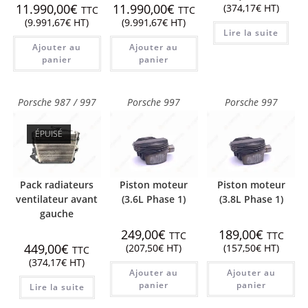
11.990,00
€
11.990,00
€
(
374,17
€
HT)
TTC
TTC
(
9.991,67
€
HT)
(
9.991,67
€
HT)
Lire la suite
Ajouter au
Ajouter au
panier
panier
Porsche 987 / 997
Porsche 997
Porsche 997
ÉPUISÉ
Pack radiateurs
Piston moteur
Piston moteur
ventilateur avant
(3.6L Phase 1)
(3.8L Phase 1)
gauche
249,00
€
189,00
€
TTC
TTC
449,00
€
(
207,50
€
HT)
(
157,50
€
HT)
TTC
(
374,17
€
HT)
Ajouter au
Ajouter au
panier
panier
Lire la suite