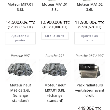
Moteur M97.01
Moteur MA1.01
Moteur MA1.02
3,8L
3,8L
3,6L
14.500,00
€
12.900,00
€
11.900,00
€
TTC
TTC
TTC
(
12.083,33
€
HT)
(
10.750,00
€
HT)
(
9.916,67
€
HT)
Ajouter au
Lire la suite
Ajouter au
panier
panier
Porsche 997
Porsche 997
Porsche 987 / 997
ÉPUISÉ
Moteur neuf
Moteur neuf
Pack radiateurs
M96.05 3,6L
M97.01 3,8L
ventilateur avant
(échange
(échange
droit
standard)
standard)
449,00
€
TTC