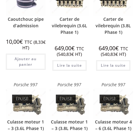
Caoutchouc pipe
Carter de
Carter de
d’admission
vilebrequin (3.6L
vilebrequin (3.8L
Phase 1)
Phase 1)
10,00
€
TTC (
8,33
€
649,00
€
649,00
€
HT)
TTC
TTC
(
540,83
€
HT)
(
540,83
€
HT)
Ajouter au
panier
Lire la suite
Lire la suite
Porsche 997
Porsche 997
Porsche 997
ÉPUISÉ
ÉPUISÉ
ÉPUISÉ
Culasse moteur 1
Culasse moteur 1
Culasse moteur 4
– 3 (3.6L Phase 1)
– 3 (3.8L Phase 1)
– 6 (3.6L Phase 1)