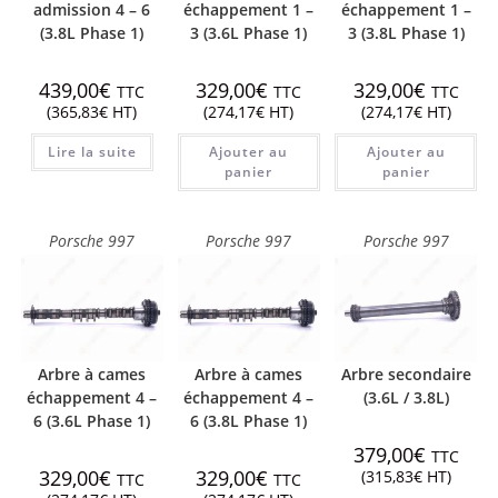
admission 4 – 6
échappement 1 –
échappement 1 –
(3.8L Phase 1)
3 (3.6L Phase 1)
3 (3.8L Phase 1)
439,00
€
329,00
€
329,00
€
TTC
TTC
TTC
(
365,83
€
HT)
(
274,17
€
HT)
(
274,17
€
HT)
Lire la suite
Ajouter au
Ajouter au
panier
panier
Porsche 997
Porsche 997
Porsche 997
Arbre à cames
Arbre à cames
Arbre secondaire
échappement 4 –
échappement 4 –
(3.6L / 3.8L)
6 (3.6L Phase 1)
6 (3.8L Phase 1)
379,00
€
TTC
329,00
€
329,00
€
(
315,83
€
HT)
TTC
TTC