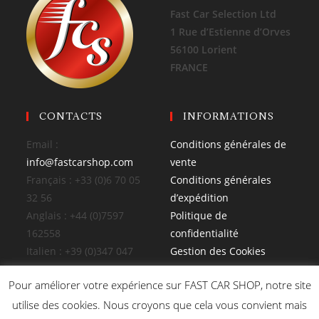
Fast Car Selection Ltd
1 Rue d’Estienne d’Orves
56100 Lorient
FRANCE
CONTACTS
INFORMATIONS
Email :
Conditions générales de
info@fastcarshop.com
vente
Français : +33 (0)6 70 05
Conditions générales
32 56
d’expédition
Anglais : +44 (0)7597
Politique de
162558
confidentialité
Italien : +39 (0)347 047
Gestion des Cookies
4026
Pour améliorer votre expérience sur FAST CAR SHOP, notre site
utilise des cookies. Nous croyons que cela vous convient mais