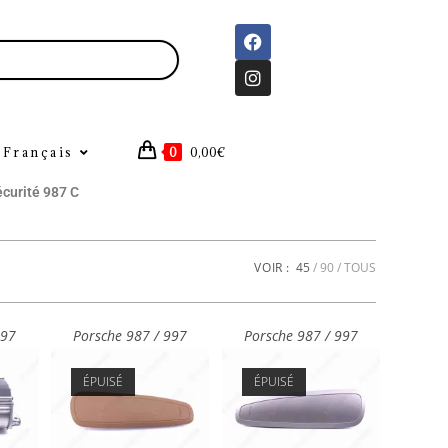
Français
0
0,00
€
curité 987 C
VOIR :
45
90
TOUS
997
Porsche 987 / 997
Porsche 987 / 997
ÉPUISÉ
ÉPUISÉ