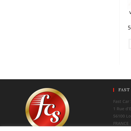
5
FAST
Fast Car 
1 Rue d’
56100 Lo
FRANCE