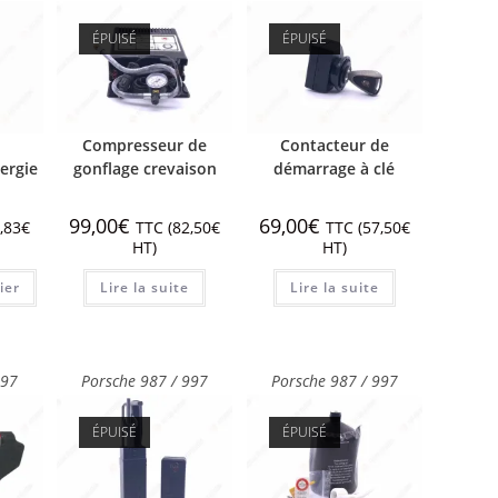
ÉPUISÉ
ÉPUISÉ
Compresseur de
Contacteur de
nergie
gonflage crevaison
démarrage à clé
99,00
€
69,00
€
,83
€
TTC (
82,50
€
TTC (
57,50
€
HT)
HT)
ier
Lire la suite
Lire la suite
997
Porsche 987 / 997
Porsche 987 / 997
ÉPUISÉ
ÉPUISÉ