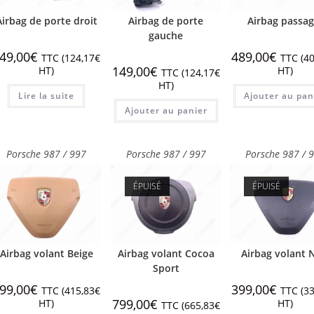
Airbag de porte droit
Airbag de porte
Airbag passag
gauche
49,00
€
489,00
€
TTC (
124,17
€
TTC (
40
149,00
€
HT)
HT)
TTC (
124,17
€
HT)
Lire la suite
Ajouter au pan
Ajouter au panier
Porsche 987 / 997
Porsche 987 / 997
Porsche 987 / 
ÉPUISÉ
ÉPUISÉ
Airbag volant Beige
Airbag volant Cocoa
Airbag volant 
Sport
99,00
€
399,00
€
TTC (
415,83
€
TTC (
33
799,00
€
HT)
HT)
TTC (
665,83
€