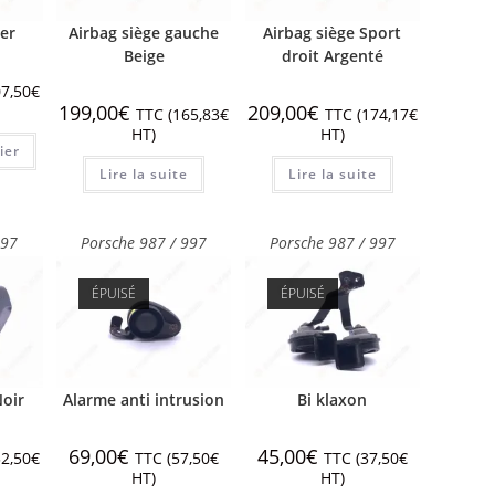
er
Airbag siège gauche
Airbag siège Sport
Beige
droit Argenté
7,50
€
199,00
€
209,00
€
TTC (
165,83
€
TTC (
174,17
€
HT)
HT)
ier
Lire la suite
Lire la suite
997
Porsche 987 / 997
Porsche 987 / 997
ÉPUISÉ
ÉPUISÉ
Noir
Alarme anti intrusion
Bi klaxon
69,00
€
45,00
€
2,50
€
TTC (
57,50
€
TTC (
37,50
€
HT)
HT)