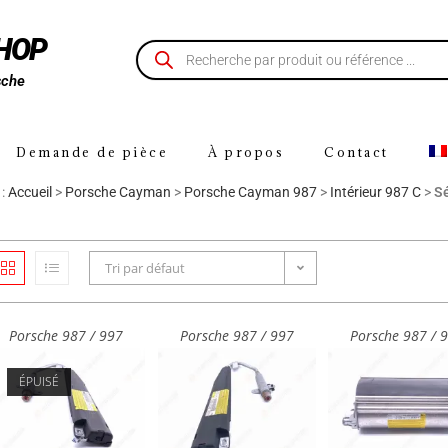
SHOP
sche
Demande de pièce
À propos
Contact
 :
Accueil
>
Porsche Cayman
>
Porsche Cayman 987
>
Intérieur 987 C
>
Sé
Tri par défaut
Porsche 987 / 997
Porsche 987 / 997
Porsche 987 / 
ÉPUISÉ