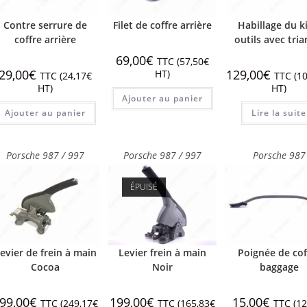
Contre serrure de
Filet de coffre arrière
Habillage du ki
coffre arrière
outils avec tria
69,00
€
TTC (
57,50
€
29,00
€
129,00
€
HT)
TTC (
24,17
€
TTC (
10
HT)
HT)
Ajouter au panier
Ajouter au panier
Lire la suite
Porsche 987 / 997
Porsche 987 / 997
Porsche 987
ÉPUISÉ
evier de frein à main
Levier frein à main
Poignée de cof
Cocoa
Noir
baggage
99,00
€
199,00
€
15,00
€
TTC (
249,17
€
TTC (
165,83
€
TTC (
12