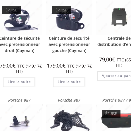
ÉPUISÉ
ÉPUISÉ
Ceinture de sécurité
Ceinture de sécurité
Centrale de
avec prétensionneur
avec prétensionneur
distribution d’é
droit (Cayman)
gauche (Cayman)
79,00
€
TTC (
65
79,00
€
179,00
€
HT)
TTC (
149,17
€
TTC (
149,17
€
HT)
HT)
Ajouter au pan
Lire la suite
Lire la suite
Porsche 987
Porsche 987
Porsche 987 / 
ÉPUISÉ