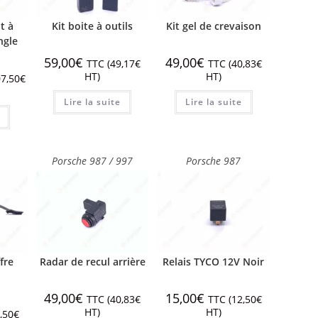
t à
Kit boite à outils
Kit gel de crevaison
ngle
59,00
€
49,00
€
TTC (
49,17
€
TTC (
40,83
€
HT)
HT)
7,50
€
Lire la suite
Lire la suite
Porsche 987 / 997
Porsche 987
fre
Radar de recul arrière
Relais TYCO 12V Noir
49,00
€
15,00
€
TTC (
40,83
€
TTC (
12,50
€
HT)
HT)
,50
€