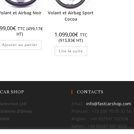
Volant et Airbag Noir
Volant et Airbag Sport
Cocoa
99,00
€
TTC (
499,17
€
1.099,00
€
HT)
TTC
(
915,83
€
HT)
Ajouter au panier
Lire la suite
 CAR SHOP
CONTACTS
Selection Ltd
Email :
info@fastcarshop.com
Estienne d’Orves
Français : +33 (0)6 70 05 32 56
rient
Anglais : +44 (0)7597 162558
Italien : +39 (0)347 047 4026