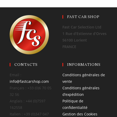
FAST CAR SHOP
Fast Car Selection Ltd
1 Rue d’Estienne d’Orves
56100 Lorient
FRANCE
CONTACTS
INFORMATIONS
Email :
Conditions générales de
info@fastcarshop.com
vente
Français : +33 (0)6 70 05
Conditions générales
32 56
d’expédition
Anglais : +44 (0)7597
Politique de
162558
confidentialité
Italien : +39 (0)347 047
Gestion des Cookies