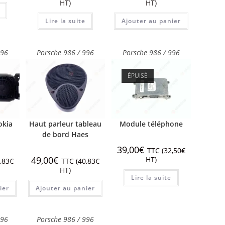
HT)
HT)
Lire la suite
Ajouter au panier
996
Porsche 986 / 996
Porsche 986 / 996
ÉPUISÉ
okia
Haut parleur tableau
Module téléphone
de bord Haes
39,00
€
TTC (
32,50
€
49,00
€
HT)
,83
€
TTC (
40,83
€
HT)
Lire la suite
ier
Ajouter au panier
996
Porsche 986 / 996