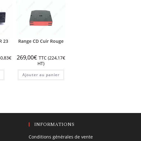
R 23
Range CD Cuir Rouge
269,00
€
0,83
€
TTC (
224,17
€
HT)
Ajouter au panier
INFORMATIONS
Conditions générales de vente