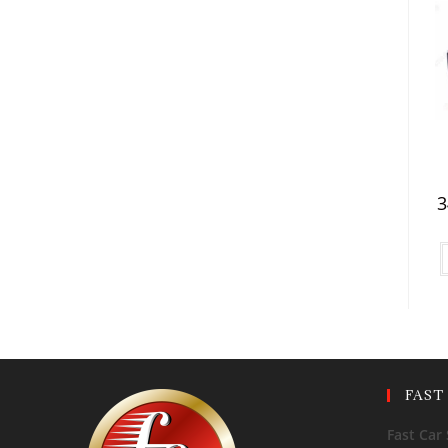
3
FAST
Fast Car 