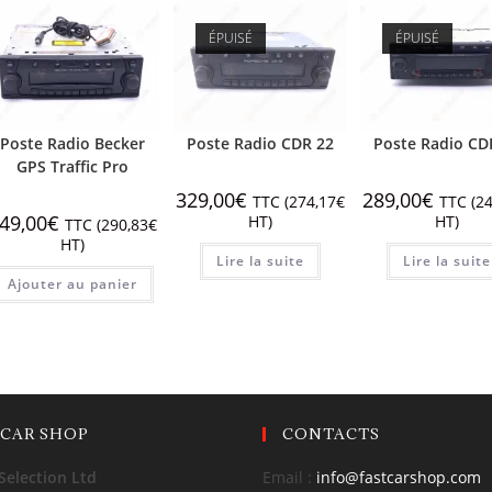
ÉPUISÉ
ÉPUISÉ
Poste Radio Becker
Poste Radio CDR 22
Poste Radio CD
GPS Traffic Pro
329,00
€
289,00
€
TTC (
274,17
€
TTC (
24
49,00
€
HT)
HT)
TTC (
290,83
€
HT)
Lire la suite
Lire la suite
Ajouter au panier
 CAR SHOP
CONTACTS
Selection Ltd
Email :
info@fastcarshop.com