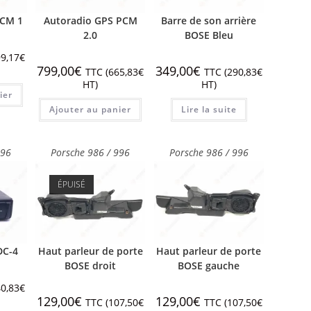
PCM 1
Autoradio GPS PCM
Barre de son arrière
2.0
BOSE Bleu
9,17
€
799,00
€
349,00
€
TTC (
665,83
€
TTC (
290,83
€
HT)
HT)
ier
Ajouter au panier
Lire la suite
996
Porsche 986 / 996
Porsche 986 / 996
ÉPUISÉ
DC-4
Haut parleur de porte
Haut parleur de porte
BOSE droit
BOSE gauche
0,83
€
129,00
€
129,00
€
TTC (
107,50
€
TTC (
107,50
€