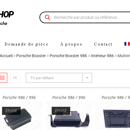
SHOP
sche
Demande de pièce
À propos
Contact
Accueil
>
Porsche Boxster
>
Porsche Boxster 986
>
Intérieur 986
>
Multi
Tri par défaut
Porsche 986 / 996
Porsche 986 / 996
Porsche 986 / 
ÉPUISÉ
ÉPUISÉ