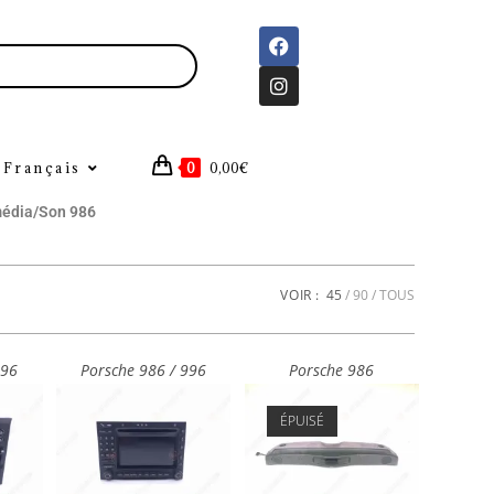
Français
0
0,00
€
média/Son 986
VOIR :
45
90
TOUS
996
Porsche 986 / 996
Porsche 986
ÉPUISÉ