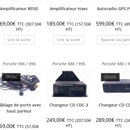
Amplificateur BOSE
Amplificateur Haes
Autoradio GPS 
69,00
€
189,00
€
599,00
€
TTC (
307,50
€
TTC (
157,50
€
TTC (
49
HT)
HT)
HT)
Lire la suite
Lire la suite
Ajouter au pan
Porsche 986 / 996
Porsche 986 / 996
Porsche 986 / 
ÉPUISÉ
ÉPUISÉ
âblage de porte avec
Changeur CD CDC-3
Changeur CD C
haut parleur
249,00
€
289,00
€
TTC (
207,50
€
TTC (
24
69,00
€
HT)
HT)
TTC (
57,50
€