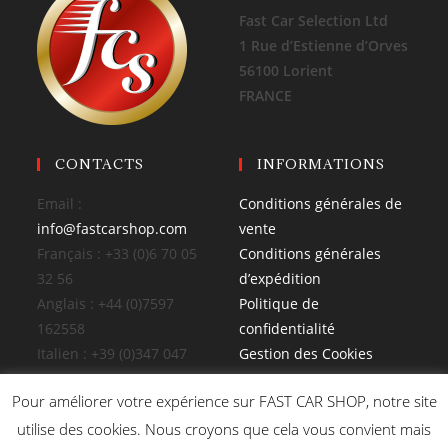
Fast Car Selection Ltd
1 Rue d’Estienne d’Orves
56100 Lorient
FRANCE
CONTACTS
INFORMATIONS
Email :
Conditions générales de
info@fastcarshop.com
vente
Français : +33 (0)6 70 05
Conditions générales
32 56
d’expédition
Anglais : +44 (0)7597
Politique de
162558
confidentialité
Italien : +39 (0)347 047
Gestion des Cookies
4026
Pour améliorer votre expérience sur FAST CAR SHOP, notre site
utilise des cookies. Nous croyons que cela vous convient mais