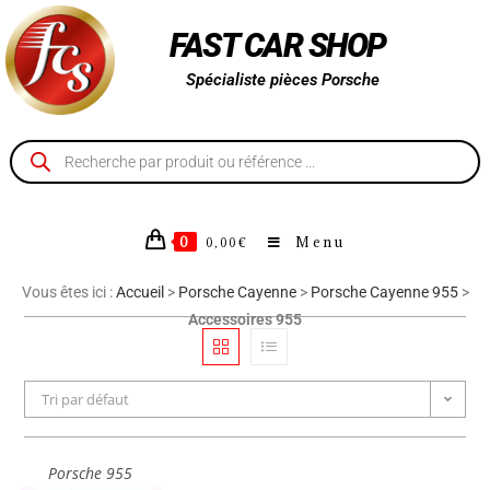
FAST CAR SHOP
Spécialiste pièces Porsche
0
Menu
0,00
€
Vous êtes ici :
Accueil
>
Porsche Cayenne
>
Porsche Cayenne 955
>
Accessoires 955
Tri par défaut
Porsche 955