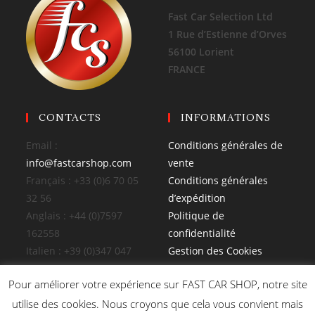
Fast Car Selection Ltd
1 Rue d’Estienne d’Orves
56100 Lorient
FRANCE
CONTACTS
INFORMATIONS
Email :
Conditions générales de
info@fastcarshop.com
vente
Français : +33 (0)6 70 05
Conditions générales
32 56
d’expédition
Anglais : +44 (0)7597
Politique de
162558
confidentialité
Italien : +39 (0)347 047
Gestion des Cookies
4026
Pour améliorer votre expérience sur FAST CAR SHOP, notre site
utilise des cookies. Nous croyons que cela vous convient mais