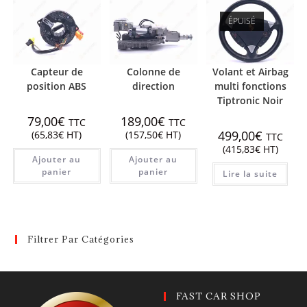
ÉPUISÉ
Capteur de
Colonne de
Volant et Airbag
position ABS
direction
multi fonctions
Tiptronic Noir
79,00
€
189,00
€
TTC
TTC
499,00
€
(
65,83
€
HT)
(
157,50
€
HT)
TTC
(
415,83
€
HT)
Ajouter au
Ajouter au
panier
panier
Lire la suite
Filtrer Par Catégories
FAST CAR SHOP