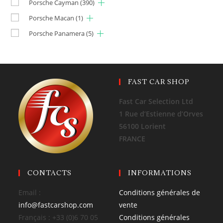
Porsche Cayman
(390)
Porsche Macan
(1)
Porsche Panamera
(5)
FAST CAR SHOP
Fast Car Selection Ltd
1 Rue d’Estienne d’Orves
56100 Lorient
FRANCE
CONTACTS
INFORMATIONS
Email :
Conditions générales de
info@fastcarshop.com
vente
Français : +33 (0)6 70 05
Conditions générales