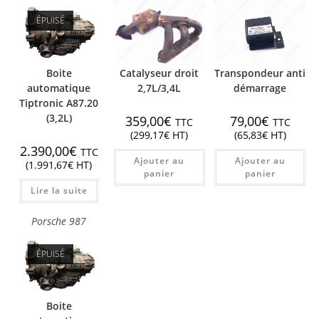
ÉPUISÉ
Boite
Catalyseur droit
Transpondeur anti
automatique
2,7L/3,4L
démarrage
Tiptronic A87.20
(3,2L)
359,00
€
79,00
€
TTC
TTC
(
299,17
€
HT)
(
65,83
€
HT)
2.390,00
€
TTC
Ajouter au
Ajouter au
(
1.991,67
€
HT)
panier
panier
Lire la suite
Porsche 987
ÉPUISÉ
Boite