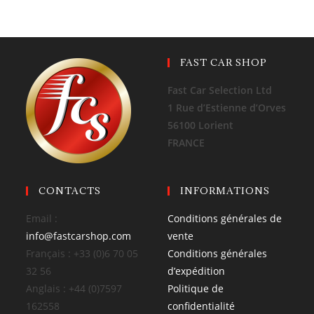
FAST CAR SHOP
Fast Car Selection Ltd
1 Rue d’Estienne d’Orves
56100 Lorient
FRANCE
CONTACTS
INFORMATIONS
Email :
Conditions générales de
info@fastcarshop.com
vente
Français : +33 (0)6 70 05
Conditions générales
32 56
d’expédition
Anglais : +44 (0)7597
Politique de
162558
confidentialité