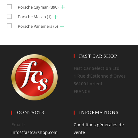
Porsche Cayman
(390)
Porsche Macan
(1)
Porsche Panamera
(5)
FAST CAR SHOP
Fast Car Selection Ltd
1 Rue d’Estienne d’Orves
56100 Lorient
FRANCE
CONTACTS
INFORMATIONS
Email :
Conditions générales de
info@fastcarshop.com
vente