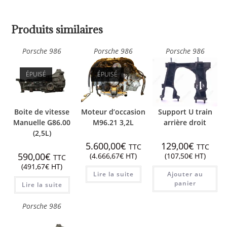
Produits similaires
Porsche 986
Porsche 986
Porsche 986
ÉPUISÉ
ÉPUISÉ
Boite de vitesse
Moteur d’occasion
Support U train
Manuelle G86.00
M96.21 3,2L
arrière droit
(2,5L)
5.600,00
€
129,00
€
TTC
TTC
590,00
€
(
4.666,67
€
HT)
(
107,50
€
HT)
TTC
(
491,67
€
HT)
Lire la suite
Ajouter au
panier
Lire la suite
Porsche 986