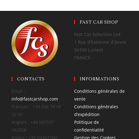
FAST CAR SHOP
Fast Car Selection Ltd
1 Rue d’Estienne d’Orves
56100 Lorient
FRANCE
CONTACTS
INFORMATIONS
Email :
Conditions générales de
info@fastcarshop.com
vente
Français : +33 (0)6 70 05
Conditions générales
32 56
d’expédition
Anglais : +44 (0)7597
Politique de
162558
confidentialité
Italien : +39 (0)347 047
Gestion des Cookies