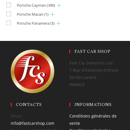
Porsche Cayman
(390)
Porsche Macan
(1)
Porsche Panamera
(5)
FAST CAR SHOP
Fast Car Selection Ltd
1 Rue d’Estienne d’Orves
56100 Lorient
FRANCE
CONTACTS
INFORMATIONS
Email :
Conditions générales de
info@fastcarshop.com
vente