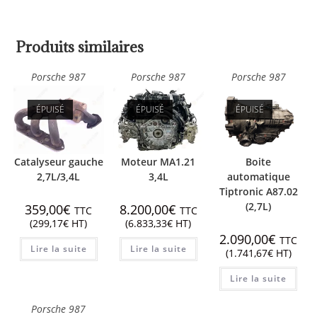
Produits similaires
Porsche 987
Porsche 987
Porsche 987
ÉPUISÉ
ÉPUISÉ
ÉPUISÉ
Catalyseur gauche
Moteur MA1.21
Boite
2,7L/3,4L
3,4L
automatique
Tiptronic A87.02
(2,7L)
359,00
€
8.200,00
€
TTC
TTC
(
299,17
€
HT)
(
6.833,33
€
HT)
2.090,00
€
TTC
Lire la suite
Lire la suite
(
1.741,67
€
HT)
Lire la suite
Porsche 987