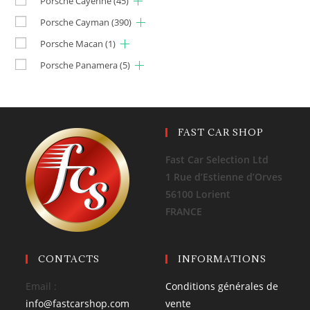
Porsche Cayenne
(45)
Porsche Cayman
(390)
Porsche Macan
(1)
Porsche Panamera
(5)
FAST CAR SHOP
Fast Car Selection Ltd
1 Rue d’Estienne d’Orves
56100 Lorient
FRANCE
CONTACTS
INFORMATIONS
Email :
Conditions générales de
info@fastcarshop.com
vente