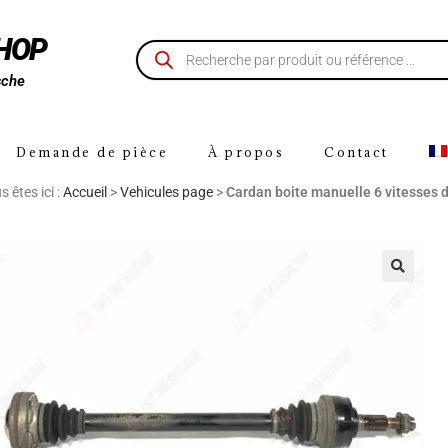
SHOP
sche
Demande de pièce
À propos
Contact
 êtes ici :
Accueil
>
Vehicules page
>
Cardan boite manuelle 6 vitesses d
🔍