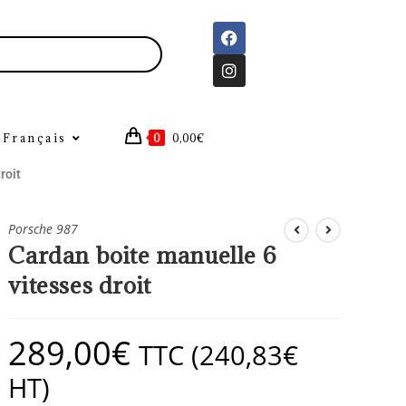
Français
0
0,00
€
roit
Porsche 987
Cardan boite manuelle 6
vitesses droit
289,00
€
TTC (
240,83
€
HT)