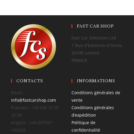
FAST CAR SHOP
Fast Car Selection Ltd
1 Rue d’Estienne d’Orves
56100 Lorient
FRANCE
CONTACTS
INFORMATIONS
Email :
Conditions générales de
info@fastcarshop.com
vente
Français : +33 (0)6 70 05
Conditions générales
32 56
d’expédition
Anglais : +44 (0)7597
Politique de
162558
confidentialité