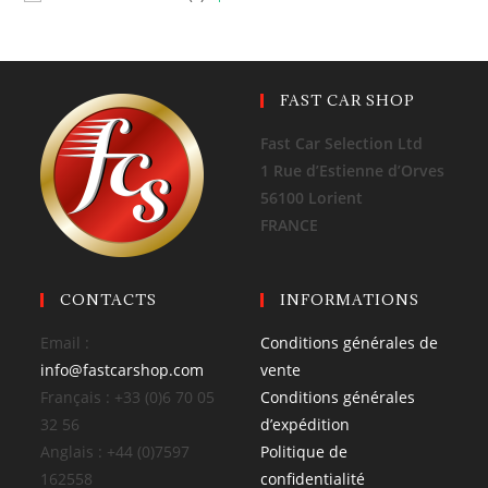
FAST CAR SHOP
Fast Car Selection Ltd
1 Rue d’Estienne d’Orves
56100 Lorient
FRANCE
CONTACTS
INFORMATIONS
Email :
Conditions générales de
info@fastcarshop.com
vente
Français : +33 (0)6 70 05
Conditions générales
32 56
d’expédition
Anglais : +44 (0)7597
Politique de
162558
confidentialité