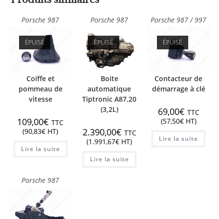
Porsche 987
Porsche 987
Porsche 987 / 997
ÉPUISÉ
ÉPUISÉ
ÉPUISÉ
Coiffe et
Boite
Contacteur de
pommeau de
automatique
démarrage à clé
vitesse
Tiptronic A87.20
(3,2L)
69,00
€
TTC
109,00
€
(
57,50
€
HT)
TTC
2.390,00
€
(
90,83
€
HT)
TTC
Lire la suite
(
1.991,67
€
HT)
Lire la suite
Lire la suite
Porsche 987