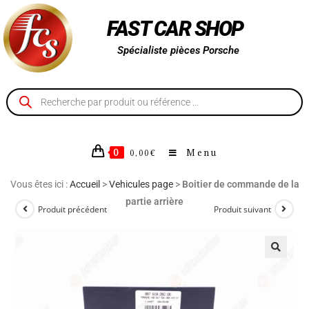
FAST CAR SHOP
Spécialiste pièces Porsche
0
Menu
0,00
€
Vous êtes ici :
Accueil
>
Vehicules page
>
Boitier de commande de la
partie arrière
Produit précédent
Produit suivant
🔍