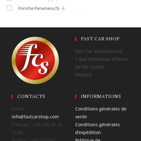
Porsche Panamera
(5)
FAST CAR SHOP
Fast Car Selection Ltd
1 Rue d’Estienne d’Orves
56100 Lorient
FRANCE
CONTACTS
INFORMATIONS
Email :
Conditions générales de
info@fastcarshop.com
vente
Français : +33 (0)6 70 05
Conditions générales
32 56
d’expédition
Anglais : +44 (0)7597
Politique de