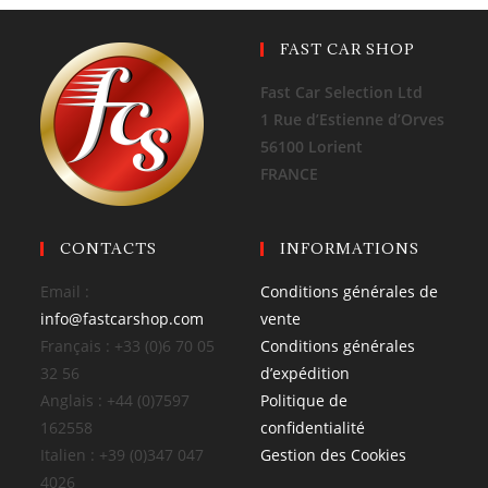
FAST CAR SHOP
Fast Car Selection Ltd
1 Rue d’Estienne d’Orves
56100 Lorient
FRANCE
CONTACTS
INFORMATIONS
Email :
Conditions générales de
info@fastcarshop.com
vente
Français : +33 (0)6 70 05
Conditions générales
32 56
d’expédition
Anglais : +44 (0)7597
Politique de
162558
confidentialité
Italien : +39 (0)347 047
Gestion des Cookies
4026