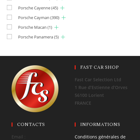
Porsche Cayenne
(45)
Porsche Cayman
(390)
Porsche Macan
(1)
Porsche Panamera
(5)
FAST CAR SHOP
Fast Car Selection Ltd
1 Rue d’Estienne d’Orves
56100 Lorient
FRANCE
CONTACTS
INFORMATIONS
Email :
Conditions générales de