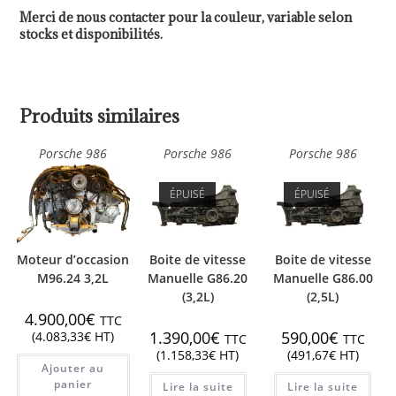
Merci de nous contacter pour la couleur, variable selon
stocks et disponibilités.
Produits similaires
Porsche 986
Porsche 986
Porsche 986
ÉPUISÉ
ÉPUISÉ
Moteur d’occasion
Boite de vitesse
Boite de vitesse
M96.24 3,2L
Manuelle G86.20
Manuelle G86.00
(3,2L)
(2,5L)
4.900,00
€
TTC
1.390,00
€
590,00
€
(
4.083,33
€
HT)
TTC
TTC
(
1.158,33
€
HT)
(
491,67
€
HT)
Ajouter au
panier
Lire la suite
Lire la suite