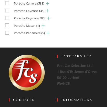
Porsche Carrera
(588)
Porsche Cayenne
(45)
Porsche Cayman
(390)
Porsche Macan
(1)
Porsche Panamera
(5)
FAST CAR SHOP
Fast Car Selection Ltd
1 Rue d’Estienne d’Orves
56100 Lorient
FRANCE
CONTACTS
INFORMATIONS