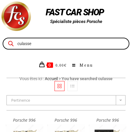
FAST CAR SHOP
Spécialiste pièces Porsche
0
Menu
0,00
€
Vous êtes ici :
Accueil
>
You have searched culasse
Pertinence
Porsche 996
Porsche 996
Porsche 996