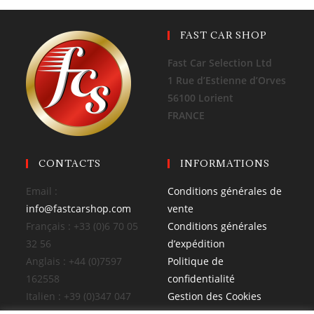
FAST CAR SHOP
Fast Car Selection Ltd
1 Rue d’Estienne d’Orves
56100 Lorient
FRANCE
CONTACTS
INFORMATIONS
Email :
Conditions générales de
info@fastcarshop.com
vente
Français : +33 (0)6 70 05
Conditions générales
32 56
d’expédition
Anglais : +44 (0)7597
Politique de
162558
confidentialité
Italien : +39 (0)347 047
Gestion des Cookies
4026