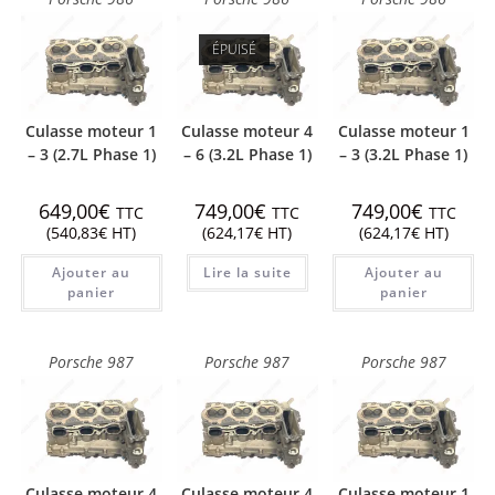
ÉPUISÉ
Culasse moteur 1
Culasse moteur 4
Culasse moteur 1
– 3 (2.7L Phase 1)
– 6 (3.2L Phase 1)
– 3 (3.2L Phase 1)
649,00
€
749,00
€
749,00
€
TTC
TTC
TTC
(
540,83
€
HT)
(
624,17
€
HT)
(
624,17
€
HT)
Ajouter au
Lire la suite
Ajouter au
panier
panier
Porsche 987
Porsche 987
Porsche 987
Culasse moteur 4
Culasse moteur 4
Culasse moteur 1