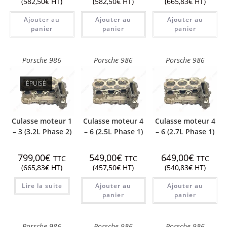
(
582,50
€
HT)
(
582,50
€
HT)
(
665,83
€
HT)
Ajouter au
Ajouter au
Ajouter au
panier
panier
panier
Porsche 986
Porsche 986
Porsche 986
ÉPUISÉ
Culasse moteur 1
Culasse moteur 4
Culasse moteur 4
– 3 (3.2L Phase 2)
– 6 (2.5L Phase 1)
– 6 (2.7L Phase 1)
799,00
€
549,00
€
649,00
€
TTC
TTC
TTC
(
665,83
€
HT)
(
457,50
€
HT)
(
540,83
€
HT)
Lire la suite
Ajouter au
Ajouter au
panier
panier
Porsche 986
Porsche 986
Porsche 986