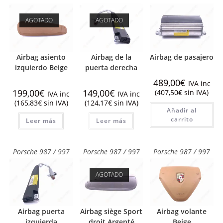
AGOTADO
AGOTADO
Airbag asiento
Airbag de la
Airbag de pasajero
izquierdo Beige
puerta derecha
489,00
€
IVA inc
199,00
€
149,00
€
(
407,50
€
sin IVA)
IVA inc
IVA inc
(
165,83
€
sin IVA)
(
124,17
€
sin IVA)
Añadir al
carrito
Leer más
Leer más
Porsche 987 / 997
Porsche 987 / 997
Porsche 987 / 997
AGOTADO
Airbag puerta
Airbag siège Sport
Airbag volante
izquierda
droit Argenté
Beige