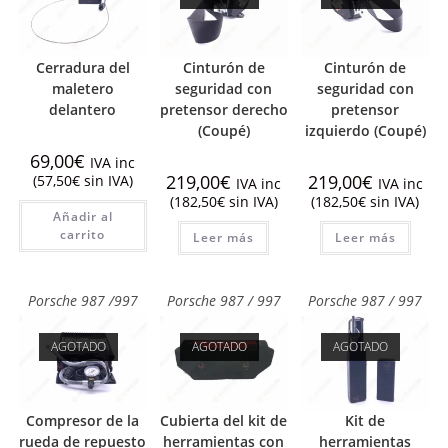
Cerradura del
Cinturón de
Cinturón de
maletero
seguridad con
seguridad con
delantero
pretensor derecho
pretensor
(Coupé)
izquierdo (Coupé)
69,00
€
IVA inc
219,00
€
219,00
€
(
57,50
€
sin IVA)
IVA inc
IVA inc
(
182,50
€
sin IVA)
(
182,50
€
sin IVA)
Añadir al
carrito
Leer más
Leer más
Porsche 987 /997
Porsche 987 / 997
Porsche 987 / 997
AGOTADO
AGOTADO
AGOTADO
Compresor de la
Cubierta del kit de
Kit de
rueda de repuesto
herramientas con
herramientas