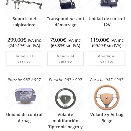
Soporte del
Transpondeur anti
Unidad de control
salpicadero
démarrage
12V
299,00
€
79,00
€
119,00
€
IVA inc
IVA inc
IVA inc
(
249,17
€
sin IVA)
(
65,83
€
sin IVA)
(
99,17
€
sin IVA)
Añadir al
Añadir al
Añadir al
carrito
carrito
carrito
Porsche 987 / 997
Porsche 987 / 997
Porsche 987 / 997
Unidad de control
Volante
Volante y Airbag
Airbag
multifunción
Beige
Tiptronic negro y