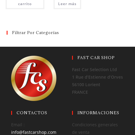
carrito
Leer más
Filtrar Por Categorías
FAST CAR SHOP
Fast Car Selection Ltd
1 Rue d’Estienne d’Orves
56100 Lorient
FRANCE
CONTACTOS
INFORMACIONES
Email :
Condiciones generales
info@fastcarshop.com
de venta