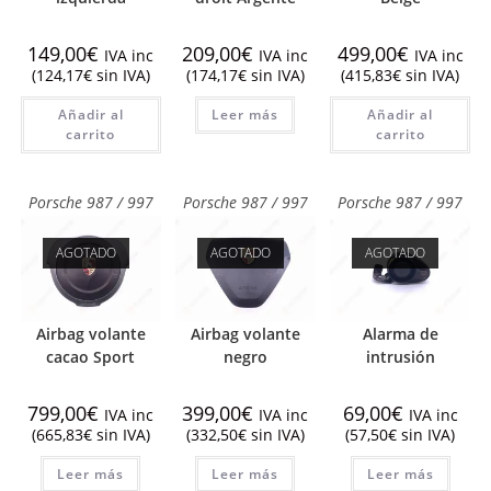
149,00
€
209,00
€
499,00
€
IVA inc
IVA inc
IVA inc
(
124,17
€
sin IVA)
(
174,17
€
sin IVA)
(
415,83
€
sin IVA)
Añadir al
Leer más
Añadir al
carrito
carrito
Porsche 987 / 997
Porsche 987 / 997
Porsche 987 / 997
AGOTADO
AGOTADO
AGOTADO
Airbag volante
Airbag volante
Alarma de
cacao Sport
negro
intrusión
799,00
€
399,00
€
69,00
€
IVA inc
IVA inc
IVA inc
(
665,83
€
sin IVA)
(
332,50
€
sin IVA)
(
57,50
€
sin IVA)
Leer más
Leer más
Leer más