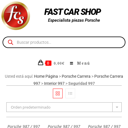
FAST CAR SHOP
Especialista piezas Porsche
0
Menú
0,00
€
Usted está aquí:
Home Página
>
Porsche Carrera
>
Porsche Carrera
997
>
Interior 997
>
Seguridad 997
Orden predeterminado
Porsche 987 / 997
Porsche 987 / 997
Porsche 987 / 997