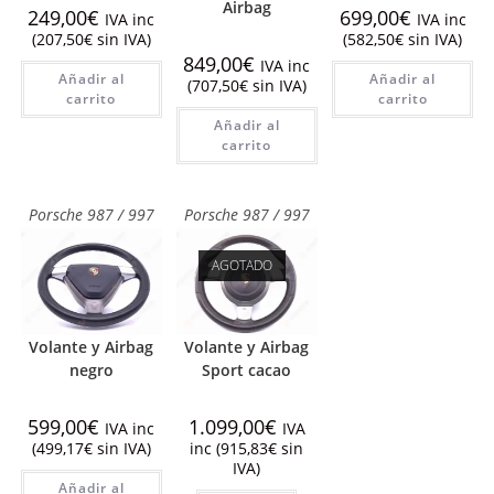
Airbag
249,00
€
699,00
€
IVA inc
IVA inc
(
207,50
€
sin IVA)
(
582,50
€
sin IVA)
849,00
€
IVA inc
Añadir al
Añadir al
(
707,50
€
sin IVA)
carrito
carrito
Añadir al
carrito
Porsche 987 / 997
Porsche 987 / 997
AGOTADO
Volante y Airbag
Volante y Airbag
negro
Sport cacao
599,00
€
1.099,00
€
IVA inc
IVA
(
499,17
€
sin IVA)
inc (
915,83
€
sin
IVA)
Añadir al