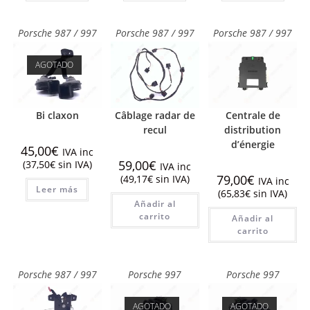
Porsche 987 / 997
Porsche 987 / 997
Porsche 987 / 997
AGOTADO
Bi claxon
Câblage radar de
Centrale de
recul
distribution
d’énergie
45,00
€
IVA inc
59,00
€
(
37,50
€
sin IVA)
IVA inc
79,00
€
(
49,17
€
sin IVA)
IVA inc
Leer más
(
65,83
€
sin IVA)
Añadir al
carrito
Añadir al
carrito
Porsche 987 / 997
Porsche 997
Porsche 997
AGOTADO
AGOTADO