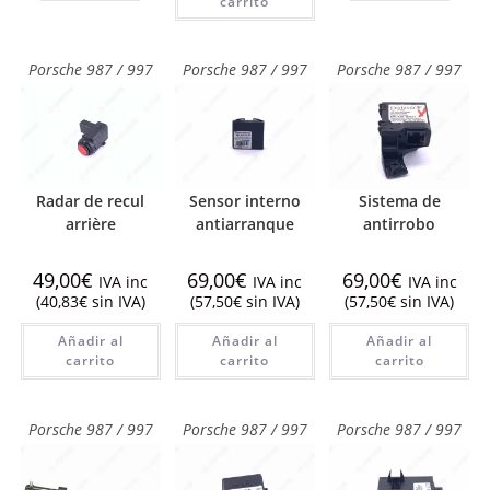
carrito
Porsche 987 / 997
Porsche 987 / 997
Porsche 987 / 997
Radar de recul
Sensor interno
Sistema de
arrière
antiarranque
antirrobo
49,00
€
69,00
€
69,00
€
IVA inc
IVA inc
IVA inc
(
40,83
€
sin IVA)
(
57,50
€
sin IVA)
(
57,50
€
sin IVA)
Añadir al
Añadir al
Añadir al
carrito
carrito
carrito
Porsche 987 / 997
Porsche 987 / 997
Porsche 987 / 997