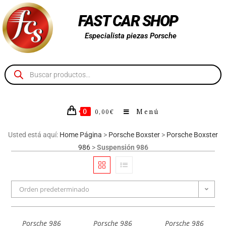
FAST CAR SHOP
Especialista piezas Porsche
0
Menú
0,00
€
Usted está aquí:
Home Página
>
Porsche Boxster
>
Porsche Boxster
986
>
Suspensión 986
Orden predeterminado
Porsche 986
Porsche 986
Porsche 986