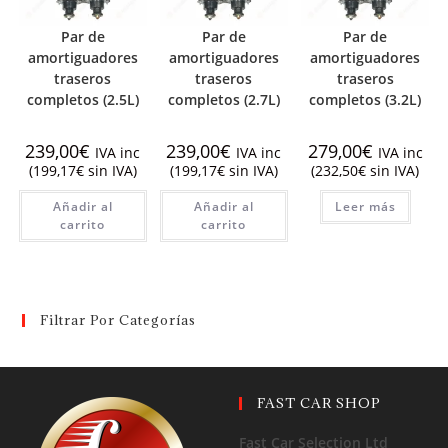
Par de
Par de
Par de
amortiguadores
amortiguadores
amortiguadores
traseros
traseros
traseros
completos (2.5L)
completos (2.7L)
completos (3.2L)
239,00
€
239,00
€
279,00
€
IVA inc
IVA inc
IVA inc
(
199,17
€
sin IVA)
(
199,17
€
sin IVA)
(
232,50
€
sin IVA)
Añadir al
Añadir al
Leer más
carrito
carrito
Filtrar Por Categorías
FAST CAR SHOP
Fast Car Selection Ltd