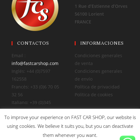
1 Rue d’Estienne d’Orves
56100 Lorient
FRANCE
CONTACTOS
INFORMACIONES
Email :
Condiciones generales
info@fastcarshop.com
de venta
Inglés: +44 (0)7597
Condiciones generales
162558
de envío
Francés: +33 (0)6 70 05
Política de privacidad
32 56
Política de cookies
Italiano: +39 (0)345
2292213
To improve your experience on FAST CAR SHOP, our website is
using cookies. We believe it suits you, but you can deactivate
them whenever you want.