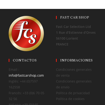
FAST CAR SHOP
Fast Car Selection Ltd
1 Rue d’Estienne d’Orves
56100 Lorient
FRANCE
CONTACTOS
INFORMACIONES
Email :
Condiciones generales
info@fastcarshop.com
de venta
Inglés: +44 (0)7597
Condiciones generales
162558
de envío
Francés: +33 (0)6 70 05
Política de privacidad
32 56
Política de cookies
Italiano: +39 (0)345