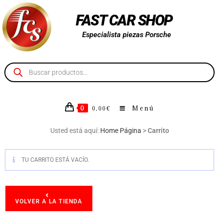
FAST CAR SHOP
Especialista piezas Porsche
0
Menú
0,00
€
Usted está aquí:
Home Página
>
Carrito
TU CARRITO ESTÁ VACÍO.
VOLVER A LA TIENDA