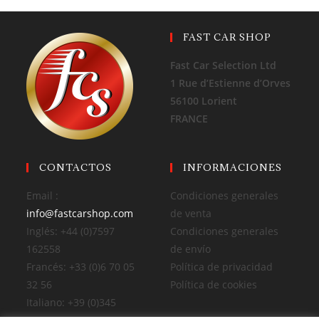
FAST CAR SHOP
Fast Car Selection Ltd
1 Rue d’Estienne d’Orves
56100 Lorient
FRANCE
CONTACTOS
INFORMACIONES
Email :
Condiciones generales
info@fastcarshop.com
de venta
Inglés: +44 (0)7597
Condiciones generales
162558
de envío
Francés: +33 (0)6 70 05
Política de privacidad
32 56
Política de cookies
Italiano: +39 (0)345