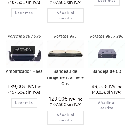
Leer más
(
107,50
€
sin IVA)
(
107,50
€
sin IVA)
Leer más
Añadir al
carrito
Porsche 986 / 996
Porsche 986
Porsche 986 / 996
AGOTADO
Amplificador Haes
Bandeau de
Bandeja de CD
rangement arrière
Gris
189,00
€
49,00
€
IVA inc
IVA inc
(
157,50
€
sin IVA)
(
40,83
€
sin IVA)
129,00
€
IVA inc
Leer más
Añadir al
(
107,50
€
sin IVA)
carrito
Añadir al
carrito