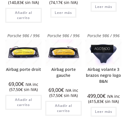
(
140,83
€
sin IVA)
(
74,17
€
sin IVA)
Leer más
Añadir al
Leer más
carrito
Porsche 986 / 996
Porsche 986 / 996
Porsche 986 / 996
AGOTADO
Airbag porte droit
Airbag porte
Airbag volante 3
gauche
brazos negro logo
B&N
69,00
€
IVA inc
69,00
€
(
57,50
€
sin IVA)
IVA inc
499,00
€
(
57,50
€
sin IVA)
IVA inc
Añadir al
(
415,83
€
sin IVA)
carrito
Añadir al
carrito
Leer más