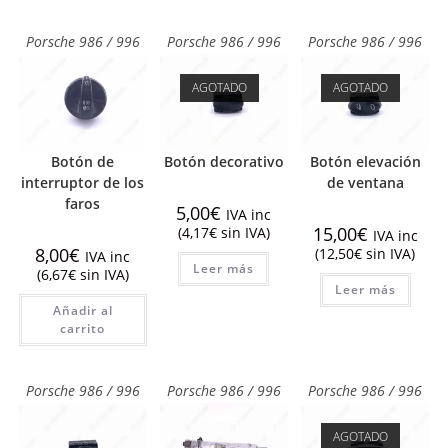
Porsche 986 / 996
Porsche 986 / 996
Porsche 986 / 996
AGOTADO
AGOTADO
Botón de
Botón decorativo
Botón elevación
interruptor de los
de ventana
faros
5,00
€
IVA inc
15,00
€
(
4,17
€
sin IVA)
IVA inc
8,00
€
(
12,50
€
sin IVA)
IVA inc
Leer más
(
6,67
€
sin IVA)
Leer más
Añadir al
carrito
Porsche 986 / 996
Porsche 986 / 996
Porsche 986 / 996
AGOTADO