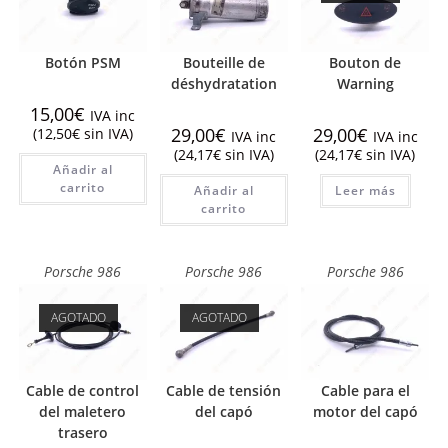
Botón PSM
Bouteille de
Bouton de
déshydratation
Warning
15,00
€
IVA inc
29,00
€
29,00
€
(
12,50
€
sin IVA)
IVA inc
IVA inc
(
24,17
€
sin IVA)
(
24,17
€
sin IVA)
Añadir al
carrito
Añadir al
Leer más
carrito
Porsche 986
Porsche 986
Porsche 986
AGOTADO
AGOTADO
Cable de control
Cable de tensión
Cable para el
del maletero
del capó
motor del capó
trasero