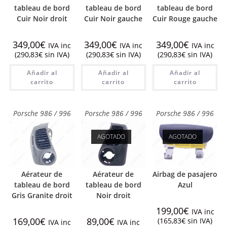
tableau de bord
tableau de bord
tableau de bord
Cuir Noir droit
Cuir Noir gauche
Cuir Rouge gauche
349,00
€
349,00
€
349,00
€
IVA inc
IVA inc
IVA inc
(
290,83
€
sin IVA)
(
290,83
€
sin IVA)
(
290,83
€
sin IVA)
Añadir al
Añadir al
Añadir al
carrito
carrito
carrito
Porsche 986 / 996
Porsche 986 / 996
Porsche 986 / 996
AGOTADO
AGOTADO
Aérateur de
Aérateur de
Airbag de pasajero
tableau de bord
tableau de bord
Azul
Gris Granite droit
Noir droit
199,00
€
IVA inc
169,00
€
89,00
€
(
165,83
€
sin IVA)
IVA inc
IVA inc