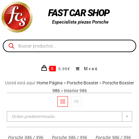
FAST CAR SHOP
Especialista piezas Porsche
0
Menú
0,00
€
Usted está aquí:
Home Página
>
Porsche Boxster
>
Porsche Boxster
986
>
Interior 986
Orden predeterminado
Porsche 986 / 996
Porsche 986 / 996
Porsche 986 / 996