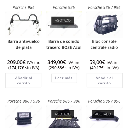
Porsche 986
Porsche 986
Porsche 986 / 996
AGOTADO
Barra antivuelco
Barra de sonido
Bloc console
de plata
trasero BOSE Azul
centrale radio
209,00
€
349,00
€
59,00
€
IVA inc
IVA inc
IVA inc
(
174,17
€
sin IVA)
(
290,83
€
sin IVA)
(
49,17
€
sin IVA)
Añadir al
Leer más
Añadir al
carrito
carrito
Porsche 986 / 996
Porsche 986 / 996
Porsche 986 / 996
AGOTADO
AGOTADO