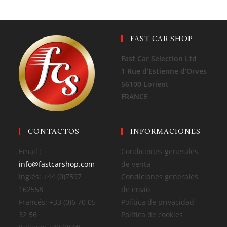
FAST CAR SHOP
Fast Car Selection Ltd
1 Rue d’Estienne d’Orves
56100 Lorient
FRANCE
CONTACTOS
INFORMACIONES
Email :
Condiciones generales
info@fastcarshop.com
de venta
Inglés: +44 (0)7597
Condiciones generales
162558
de envío
Francés: +33 (0)6 70 05
Política de privacidad
32 56
Política de cookies