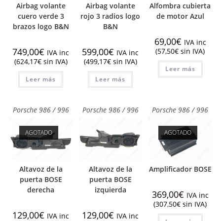
Airbag volante
Airbag volante
Alfombra cubierta
cuero verde 3
rojo 3 radios logo
de motor Azul
brazos logo B&N
B&N
69,00
€
IVA inc
749,00
€
599,00
€
(
57,50
€
sin IVA)
IVA inc
IVA inc
(
624,17
€
sin IVA)
(
499,17
€
sin IVA)
Leer más
Leer más
Leer más
Porsche 986 / 996
Porsche 986 / 996
Porsche 986 / 996
AGOTADO
AGOTADO
Altavoz de la
Altavoz de la
Amplificador BOSE
puerta BOSE
puerta BOSE
derecha
izquierda
369,00
€
IVA inc
(
307,50
€
sin IVA)
129,00
€
129,00
€
IVA inc
IVA inc