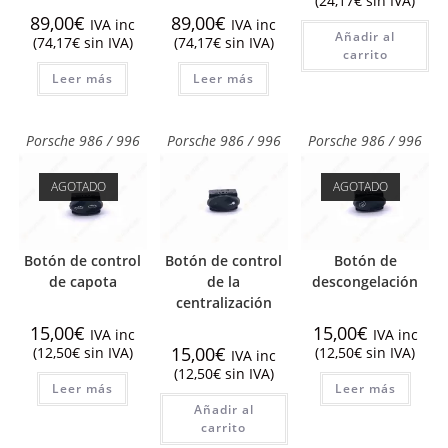
(
24,17
€
sin IVA)
89,00
€
89,00
€
IVA inc
IVA inc
Añadir al
(
74,17
€
sin IVA)
(
74,17
€
sin IVA)
carrito
Leer más
Leer más
Porsche 986 / 996
Porsche 986 / 996
Porsche 986 / 996
AGOTADO
AGOTADO
Botón de control
Botón de control
Botón de
de capota
de la
descongelación
centralización
15,00
€
15,00
€
IVA inc
IVA inc
15,00
€
(
12,50
€
sin IVA)
(
12,50
€
sin IVA)
IVA inc
(
12,50
€
sin IVA)
Leer más
Leer más
Añadir al
carrito