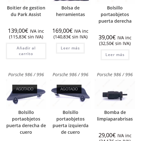
Boitier de gestion
Bolsa de
Bolsillo
du Park Assist
herramientas
portaobjetos
puerta derecha
139,00
€
169,00
€
IVA inc
IVA inc
39,00
€
(
115,83
€
sin IVA)
(
140,83
€
sin IVA)
IVA inc
(
32,50
€
sin IVA)
Añadir al
Leer más
carrito
Leer más
Porsche 986 / 996
Porsche 986 / 996
Porsche 986 / 996
AGOTADO
AGOTADO
Bolsillo
Bolsillo
Bomba de
portaobjetos
portaobjetos
limpiaparabrisas
puerta derecha de
puerta izquierda
cuero
de cuero
29,00
€
IVA inc