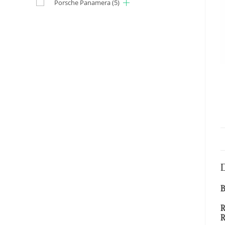
Porsche Panamera
(5)
B
R
R