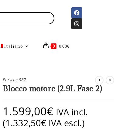
Italiano
0
0,00
€
Porsche 987
Blocco motore (2.9L Fase 2)
1.599,00
€
IVA incl.
(
1.332,50
€
IVA escl.)