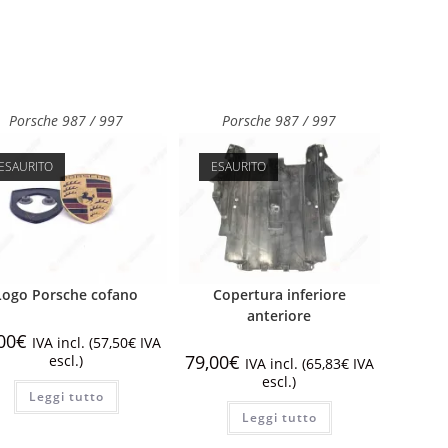
Porsche 987 / 997
Porsche 987 / 997
ESAURITO
ESAURITO
Logo Porsche cofano
Copertura inferiore
anteriore
00
€
IVA incl. (
57,50
€
IVA
79,00
€
escl.)
IVA incl. (
65,83
€
IVA
escl.)
Leggi tutto
Leggi tutto