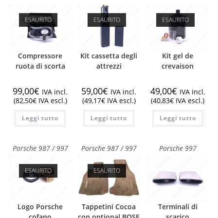
ESAURITO
ESAURITO
ESAURITO
Compressore
Kit cassetta degli
Kit gel de
ruota di scorta
attrezzi
crevaison
99,00
€
59,00
€
49,00
€
IVA incl.
IVA incl.
IVA incl.
(
82,50
€
IVA escl.)
(
49,17
€
IVA escl.)
(
40,83
€
IVA escl.)
Leggi tutto
Leggi tutto
Leggi tutto
Porsche 987 / 997
Porsche 987 / 997
Porsche 997
ESAURITO
ESAURITO
Logo Porsche
Tappetini Cocoa
Terminali di
cofano
con optional BOSE
scarico