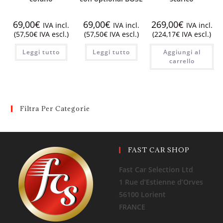
69,00
€
69,00
€
269,00
€
IVA incl.
IVA incl.
IVA incl.
(
57,50
€
IVA escl.)
(
57,50
€
IVA escl.)
(
224,17
€
IVA escl.)
Leggi tutto
Leggi tutto
Aggiungi al
carrello
Filtra Per Categorie
FAST CAR SHOP
Fast Car Selection Ltd
1 Rue d’Estienne d’Orves
56100 Lorient
FRANCE