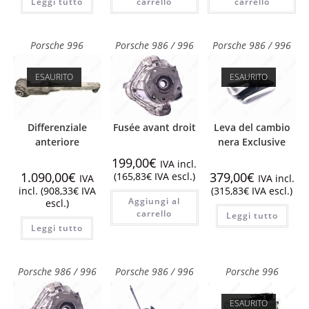
Leggi tutto
carrello
carrello
Porsche 996
Porsche 986 / 996
Porsche 986 / 996
ESAURITO
ESAURITO
Differenziale
Fusée avant droit
Leva del cambio
anteriore
nera Exclusive
199,00
€
IVA incl.
1.090,00
€
379,00
€
(
165,83
€
IVA escl.)
IVA
IVA incl.
incl. (
908,33
€
IVA
(
315,83
€
IVA escl.)
Aggiungi al
escl.)
carrello
Leggi tutto
Leggi tutto
Porsche 986 / 996
Porsche 986 / 996
Porsche 996
ESAURITO