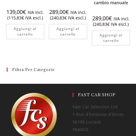
cambio manuale
139,00
€
289,00
€
IVA incl.
IVA incl.
289,00
€
(
115,83
€
IVA escl.)
(
240,83
€
IVA escl.)
IVA incl.
(
240,83
€
IVA escl.)
Aggiungi al
Aggiungi al
carrello
carrello
Aggiungi al
carrello
Filtra Per Categorie
FAST CAR SHOP
Fast Car Selection Ltd
1 Rue d’Estienne d’Orves
56100 Lorient
FRANCE