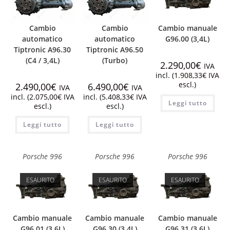
Cambio
Cambio
Cambio manuale
automatico
automatico
G96.00 (3,4L)
Tiptronic A96.30
Tiptronic A96.50
(C4 / 3,4L)
(Turbo)
2.290,00
€
IVA
incl. (
1.908,33
€
IVA
escl.)
2.490,00
€
6.490,00
€
IVA
IVA
incl. (
2.075,00
€
IVA
incl. (
5.408,33
€
IVA
Leggi tutto
escl.)
escl.)
Leggi tutto
Leggi tutto
Porsche 996
Porsche 996
Porsche 996
ESAURITO
ESAURITO
ESAURITO
Cambio manuale
Cambio manuale
Cambio manuale
G96.01 (3,6L)
G96.30 (3,4L)
G96.31 (3,6L)