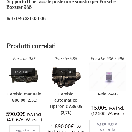
Supporto U per assale posteriore sinistro per Porsche
Boxster 986.
Ref : 986.331.051.06
Prodotti correlati
Porsche 986
Porsche 986
Porsche 986 / 996
ESAURITO
ESAURITO
Cambio manuale
Cambio
Relè PA66
G86.00 (2,5L)
automatico
Tiptronic A86.05
15,00
€
IVA incl.
(2,7L)
590,00
€
(
12,50
€
IVA escl.)
IVA incl.
(
491,67
€
IVA escl.)
Aggiungi al
1.890,00
€
IVA
carrello
Leggi tutto
incl. (
1.575,00
€
IVA