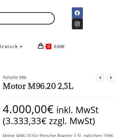
Deutsch
0
0,00
€
Porsche 986
Motor M96.20 2,5L
4.000,00
€
inkl. MwSt
(
3.333,33
€
zzgl. MwSt)
Motor M96.20 für Porsche Boxster 2.5L zwischen 1996