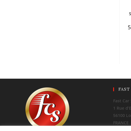
S
5
FAST
Fast Car 
1 Rue d’
56100 Lo
FRANCE