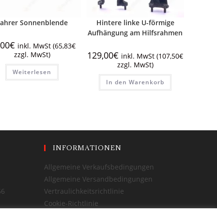
Fahrer Sonnenblende
Hintere linke U-förmige
Aufhängung am Hilfsrahmen
,00
€
inkl. MwSt (
65,83
€
129,00
€
zzgl. MwSt)
inkl. MwSt (
107,50
€
zzgl. MwSt)
Weiterlesen
In den Warenkorb
INFORMATIONEN
Allgemeine Verkaufsbedingungen
Allgemeine Versandbedingungen
56
Vertraulichkeitsrichtlinie
Cookie-Richtlinie