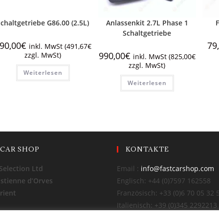
chaltgetriebe G86.00 (2.5L)
Anlassenkit 2.7L Phase 1
Schaltgetriebe
90,00
€
79
inkl. MwSt (
491,67
€
990,00
€
zzgl. MwSt)
inkl. MwSt (
825,00
€
zzgl. MwSt)
Weiterlesen
Weiterlesen
 CAR SHOP
KONTAKTE
Selection Ltd
Email :
info@fastcarshop.com
Estienne d’Orves
Englisch: +44 (0)7597 162558
rient
Französisch: +33 (0)6 70 05 32 
Italienisch: +39 (0)345 2292213